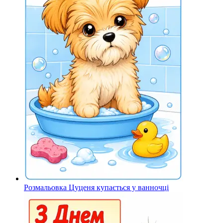
Розмальовка Цуценя купається у ванночці