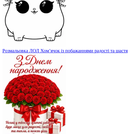
Розмальовка ЛОЛ Хом’ячок із побажаннями радості та щастя