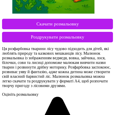
Скачати розмальовку
Роздрукувати розмальовку
Ця розфарбовка тварини лісу чудово підходить для дітей, які
люблять природу та казкових мешканців лісу. Малюнок
розмальовка із зображенням ведмедя, вовка, зайчика, лося,
білочки, сови та лисиці допоможе малюкам вивчити назви
тварин і розвинути дрібну моторику. Розфарбовка заспокоює,
розвиває уяву й фантазію, адже кожна дитина може створити
свій власний барвистий ліс. Малюнок розмальовка можна
легко скачати та роздрукувати у форматі А4, щоб розпочати
творчу пригоду з лісовими друзями.
Оцініть розмальовку