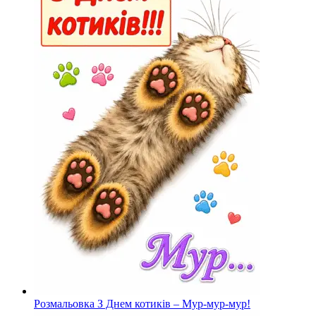
Розмальовка З Днем котиків – Мур-мур-мур!