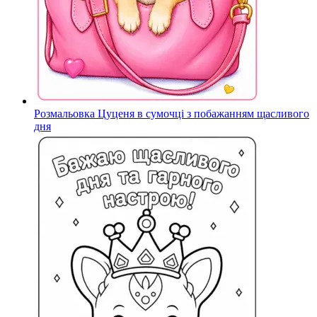
Розмальовка Цуценя в сумочці з побажанням щасливого
дня