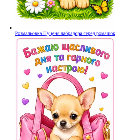
Розмальовка Цуценя лабрадора серед ромашок