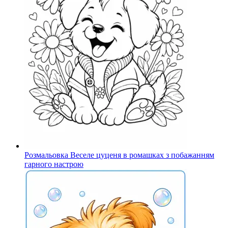
Розмальовка Веселе цуценя в ромашках з побажанням
гарного настрою