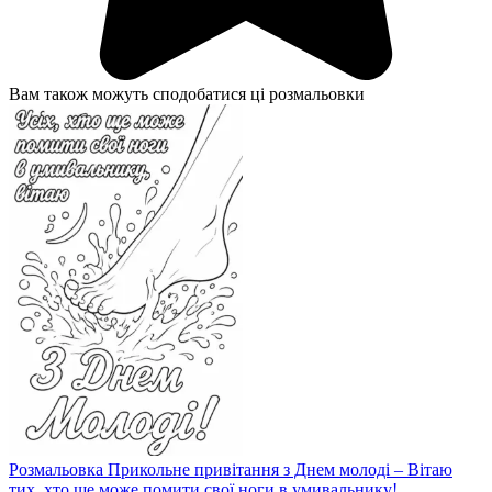
Вам також можуть сподобатися ці розмальовки
Розмальовка Прикольне привітання з Днем молоді – Вітаю
тих, хто ще може помити свої ноги в умивальнику!