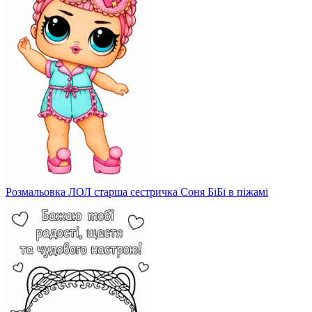
Розмальовка ЛОЛ старша сестричка Соня БіБі в піжамі