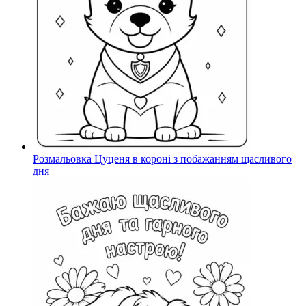
Розмальовка Цуценя в короні з побажанням щасливого
дня