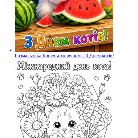
Розмальовка Кошеня з кавуном – З Днем котів!