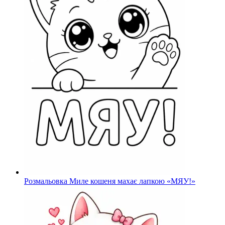
Розмальовка Миле кошеня махає лапкою «МЯУ!»