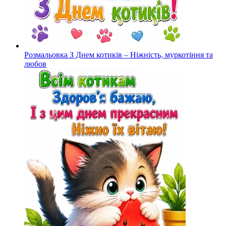
Розмальовка З Днем котиків – Ніжність, муркотіння та
любов