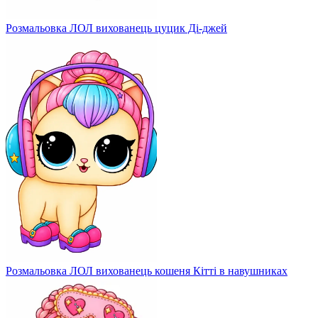
Розмальовка ЛОЛ вихованець цуцик Ді-джей
Розмальовка ЛОЛ вихованець кошеня Кітті в навушниках