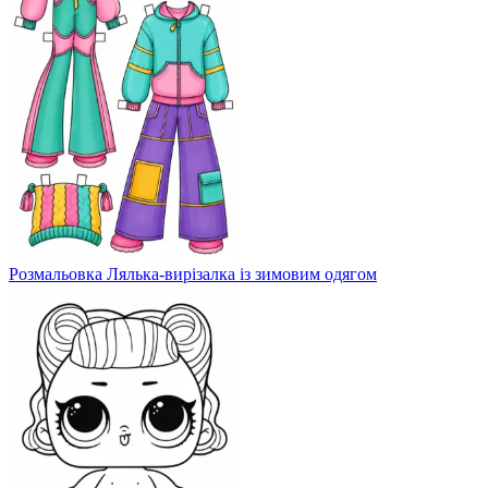
Розмальовка Лялька-вирізалка із зимовим одягом