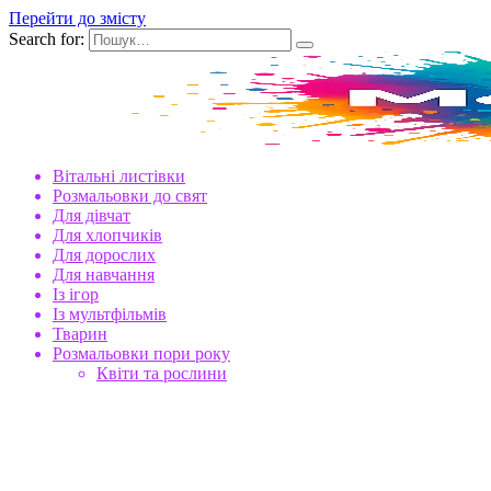
Перейти до змісту
Search for:
Вітальні листівки
Розмальовки до свят
Для дівчат
Для хлопчиків
Для дорослих
Для навчання
Із ігор
Із мультфільмів
Тварин
Розмальовки пори року
Квіти та рослини