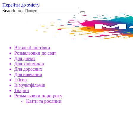
Перейти до змісту
Search for:
Вітальні листівки
Розмальовки до свят
Для дівчат
Для хлопчиків
Для дорослих
Для навчання
Із ігор
Із мультфільмів
Тварин
Розмальовки пори року
Квіти та рослини