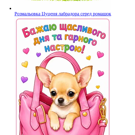
Розмальовка Цуценя лабрадора серед ромашок