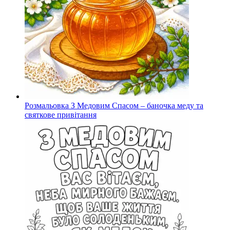
Розмальовка З Медовим Спасом – баночка меду та
святкове привітання