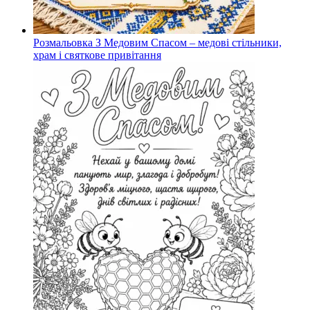
Розмальовка З Медовим Спасом – медові стільники,
храм і святкове привітання