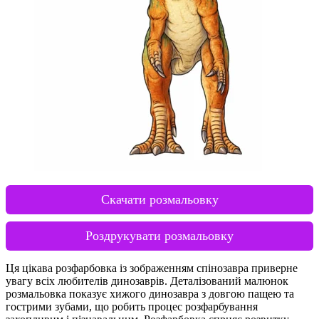
Скачати розмальовку
Роздрукувати розмальовку
Ця цікава розфарбовка із зображенням спінозавра приверне
увагу всіх любителів динозаврів. Деталізований малюнок
розмальовка показує хижого динозавра з довгою пащею та
гострими зубами, що робить процес розфарбування