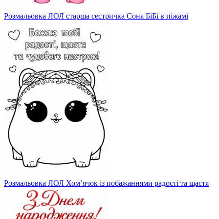
Розмальовка ЛОЛ старша сестричка Соня БіБі в піжамі
Розмальовка ЛОЛ Хом’ячок із побажаннями радості та щастя