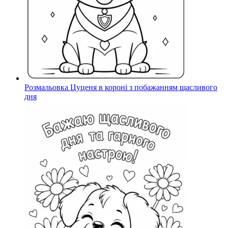
Розмальовка Цуценя в короні з побажанням щасливого
дня