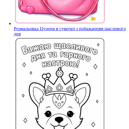
Розмальовка Цуценя в сумочці з побажанням щасливого
дня