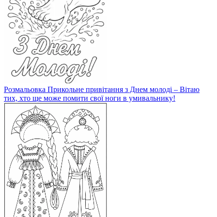
Розмальовка Прикольне привітання з Днем молоді – Вітаю
тих, хто ще може помити свої ноги в умивальнику!