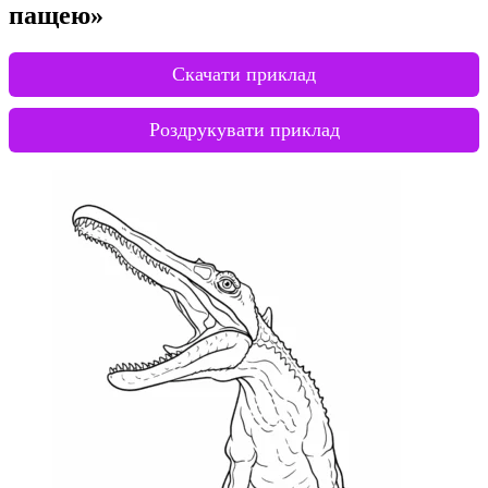
пащею»
Скачати приклад
Роздрукувати приклад