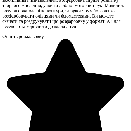
захопливим і пізнавальним. Розфарбовка сприяє розвитку
творчого мислення, уяви та дрібної моторики рук. Малюнок
розмальовка має чіткі контури, завдяки чому його легко
розфарбовувати олівцями чи фломастерами. Ви можете
скачати та роздрукувати цю розфарбовку у форматі А4 для
веселого та корисного дозвілля дітей.
Оцініть розмальовку