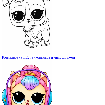
Розмальовка ЛОЛ вихованець цуцик Ді-джей