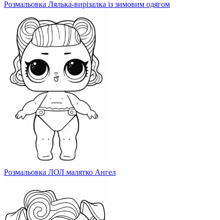
Розмальовка Лялька-вирізалка із зимовим одягом
Розмальовка ЛОЛ малятко Ангел