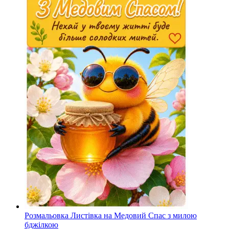
Розмальовка Листівка на Медовий Спас з милою
бджілкою