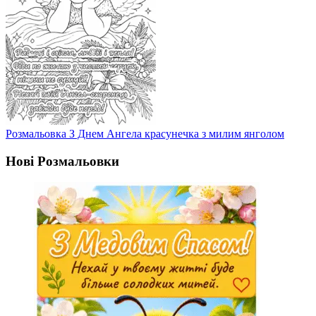
Розмальовка З Днем Ангела красунечка з милим янголом
Нові Розмальовки