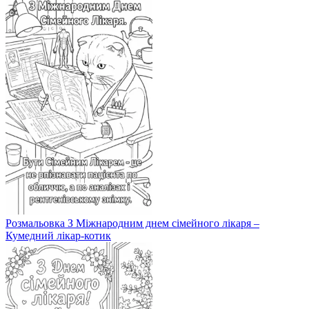
Розмальовка З Міжнародним днем сімейного лікаря –
Кумедний лікар-котик