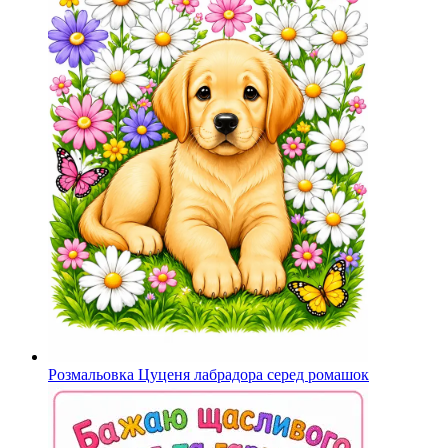
Розмальовка Цуценя лабрадора серед ромашок