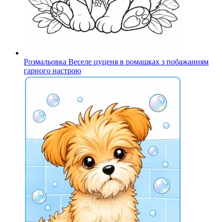
Розмальовка Веселе цуценя в ромашках з побажанням
гарного настрою