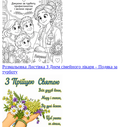
Розмальовка Листівка З Днем сімейного лікаря – Подяка за
турботу