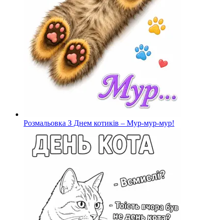
Розмальовка З Днем котиків – Мур-мур-мур!