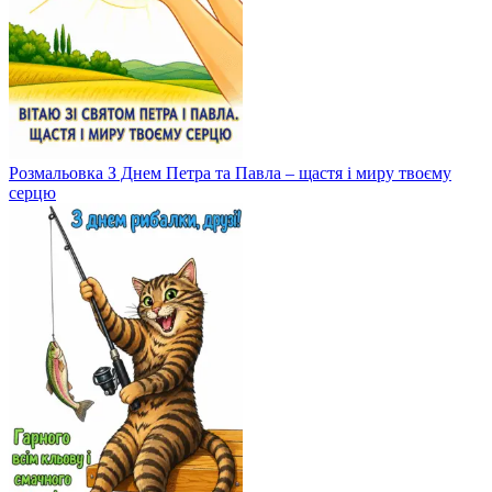
Розмальовка З Днем Петра та Павла – щастя і миру твоєму
серцю