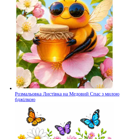
Розмальовка Листівка на Медовий Спас з милою
бджілкою