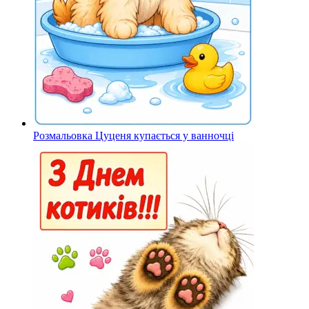
Розмальовка Цуценя купається у ванночці