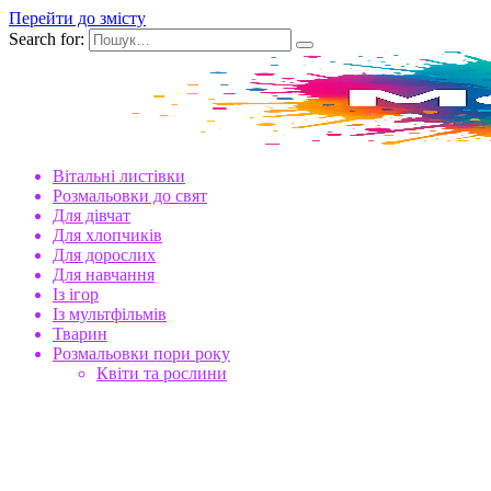
Перейти до змісту
Search for:
Вітальні листівки
Розмальовки до свят
Для дівчат
Для хлопчиків
Для дорослих
Для навчання
Із ігор
Із мультфільмів
Тварин
Розмальовки пори року
Квіти та рослини