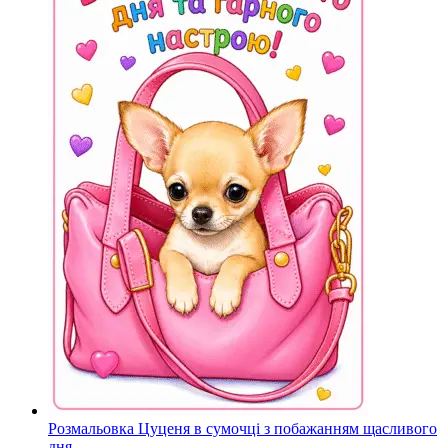
Розмальовка Цуценя в сумочці з побажанням щасливого
дня