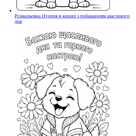
Розмальовка Цуценя в короні з побажанням щасливого
дня