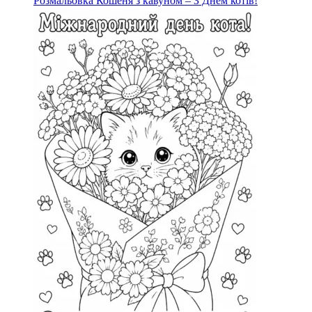
Розмальовка Кошеня з кавуном – З Днем котів!