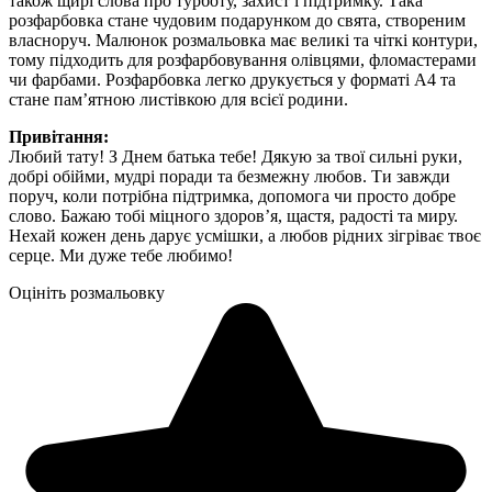
також щирі слова про турботу, захист і підтримку. Така
розфарбовка стане чудовим подарунком до свята, створеним
власноруч. Малюнок розмальовка має великі та чіткі контури,
тому підходить для розфарбовування олівцями, фломастерами
чи фарбами. Розфарбовка легко друкується у форматі А4 та
стане пам’ятною листівкою для всієї родини.
Привітання:
Любий тату! З Днем батька тебе! Дякую за твої сильні руки,
добрі обійми, мудрі поради та безмежну любов. Ти завжди
поруч, коли потрібна підтримка, допомога чи просто добре
слово. Бажаю тобі міцного здоров’я, щастя, радості та миру.
Нехай кожен день дарує усмішки, а любов рідних зігріває твоє
серце. Ми дуже тебе любимо!
Оцініть розмальовку