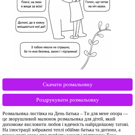
Скачати розмальовку
Роздрукувати розмальовку
Розмальовка листівка на День батька – Ти для мене опора —
це зворушливий малюнок розмальовка для дітей, який
допоможе висловити любов і вдячність найріднішому татові.
На ілюстрації зображені теплі обійми батька та дитини, а