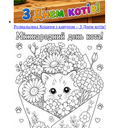
Розмальовка Кошеня з кавуном – З Днем котів!