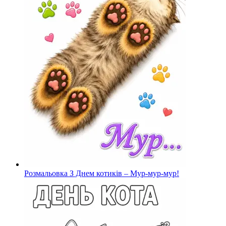
Розмальовка З Днем котиків – Мур-мур-мур!