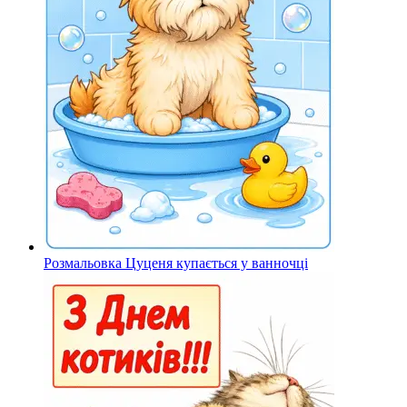
Розмальовка Цуценя купається у ванночці