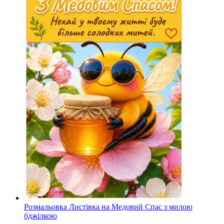
Розмальовка Листівка на Медовий Спас з милою
бджілкою