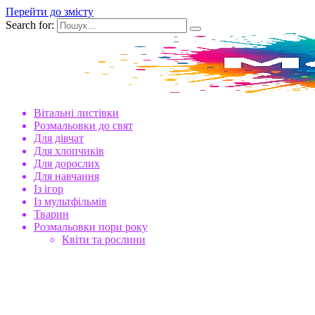
Перейти до змісту
Search for:
Вітальні листівки
Розмальовки до свят
Для дівчат
Для хлопчиків
Для дорослих
Для навчання
Із ігор
Із мультфільмів
Тварин
Розмальовки пори року
Квіти та рослини