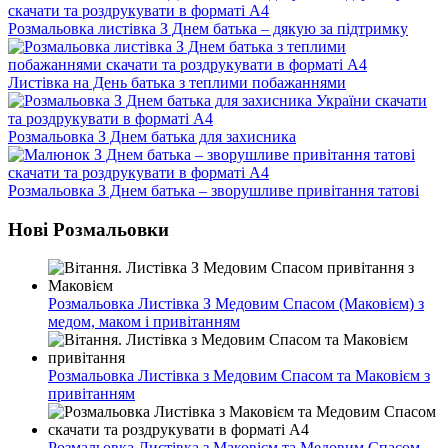
Розмальовка листівка З Днем батька – дякую за підтримку
Листівка на День батька з теплими побажаннями
Розмальовка З Днем батька для захисника
Розмальовка З Днем батька – зворушливе привітання татові
Нові Розмальовки
Розмальовка Листівка З Медовим Спасом (Маковієм) з
медом, маком і привітанням
Розмальовка Листівка з Медовим Спасом та Маковієм з
привітанням
Розмальовка Листівка з Маковієм та Медовим Спасом