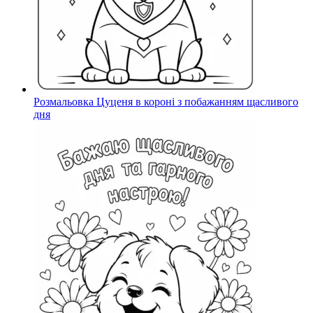
Розмальовка Цуценя в короні з побажанням щасливого
дня