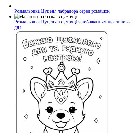
Розмальовка Цуценя лабрадора серед ромашок
Розмальовка Цуценя в сумочці з побажанням щасливого
дня