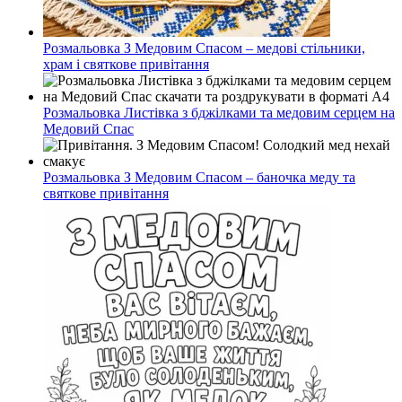
Розмальовка З Медовим Спасом – медові стільники,
храм і святкове привітання
Розмальовка Листівка з бджілками та медовим серцем на
Медовий Спас
Розмальовка З Медовим Спасом – баночка меду та
святкове привітання