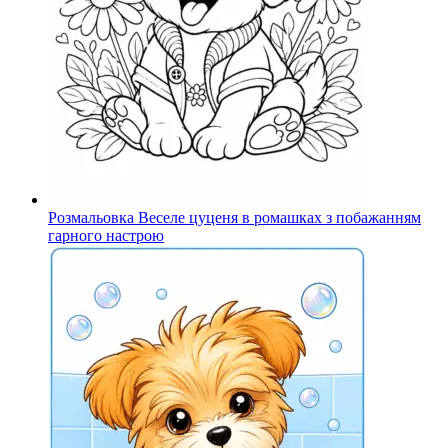
Розмальовка Веселе цуценя в ромашках з побажанням
гарного настрою