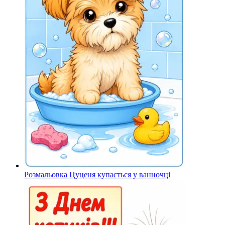
Розмальовка Цуценя купається у ванночці