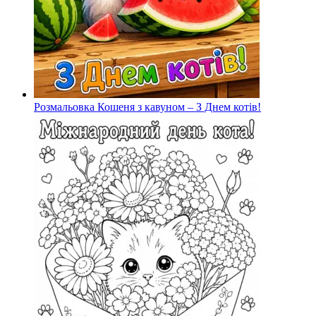
Розмальовка Кошеня з кавуном – З Днем котів!