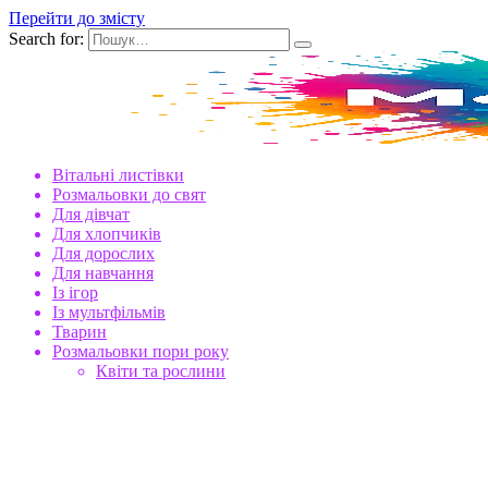
Перейти до змісту
Search for:
Вітальні листівки
Розмальовки до свят
Для дівчат
Для хлопчиків
Для дорослих
Для навчання
Із ігор
Із мультфільмів
Тварин
Розмальовки пори року
Квіти та рослини