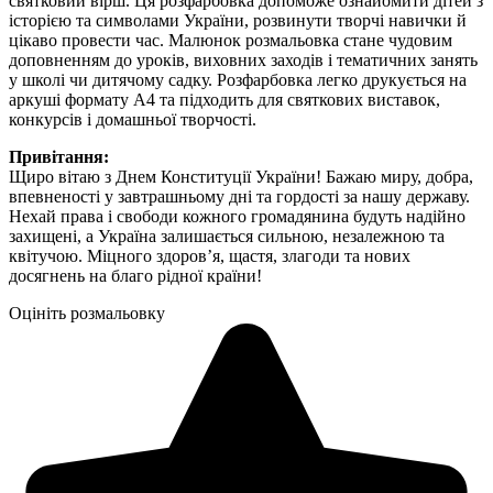
святковий вірш. Ця розфарбовка допоможе ознайомити дітей з
історією та символами України, розвинути творчі навички й
цікаво провести час. Малюнок розмальовка стане чудовим
доповненням до уроків, виховних заходів і тематичних занять
у школі чи дитячому садку. Розфарбовка легко друкується на
аркуші формату А4 та підходить для святкових виставок,
конкурсів і домашньої творчості.
Привітання:
Щиро вітаю з Днем Конституції України! Бажаю миру, добра,
впевненості у завтрашньому дні та гордості за нашу державу.
Нехай права і свободи кожного громадянина будуть надійно
захищені, а Україна залишається сильною, незалежною та
квітучою. Міцного здоров’я, щастя, злагоди та нових
досягнень на благо рідної країни!
Оцініть розмальовку