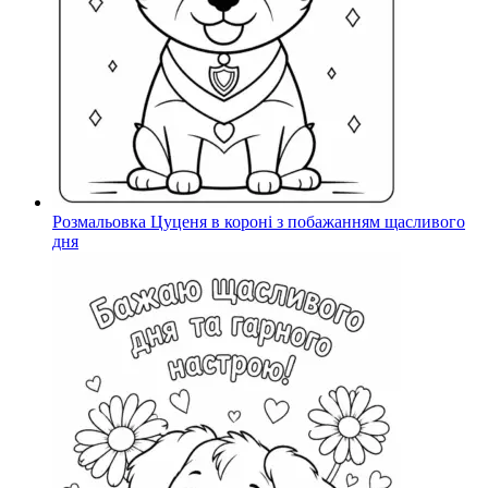
Розмальовка Цуценя в короні з побажанням щасливого
дня