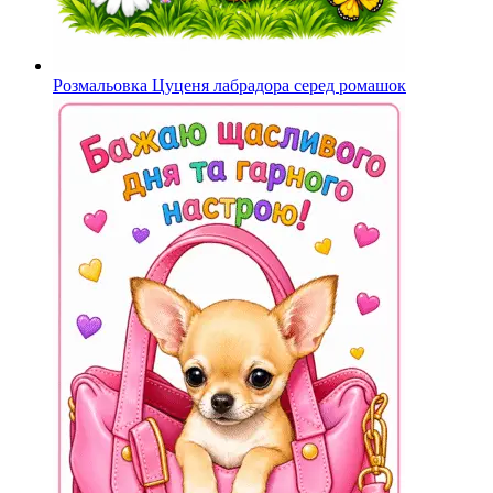
Розмальовка Цуценя лабрадора серед ромашок