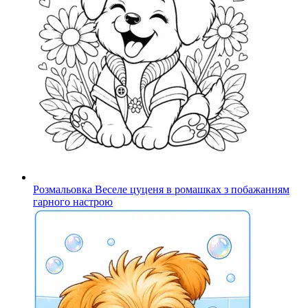
Розмальовка Веселе цуценя в ромашках з побажанням
гарного настрою