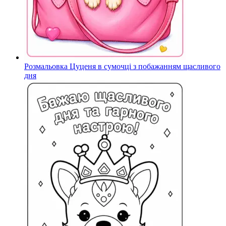
Розмальовка Цуценя в сумочці з побажанням щасливого
дня