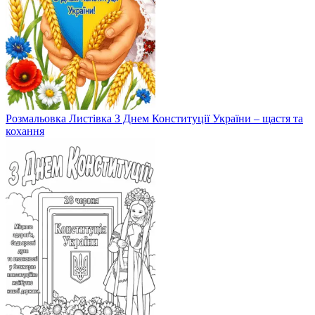
Розмальовка Листівка З Днем Конституції України – щастя та
кохання