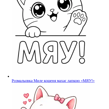
Розмальовка Миле кошеня махає лапкою «МЯУ!»