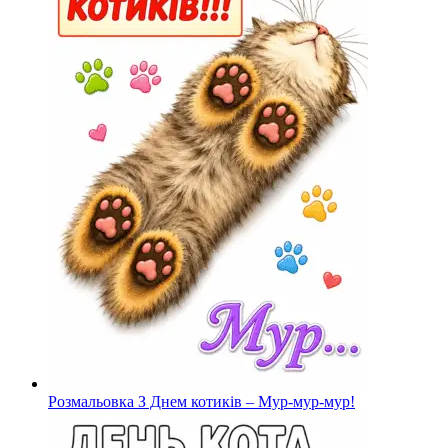
Розмальовка З Днем котиків – Мур-мур-мур!