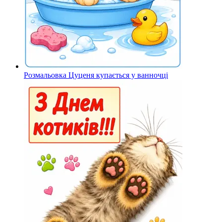
Розмальовка Цуценя купається у ванночці