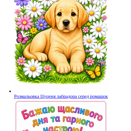
Розмальовка Цуценя лабрадора серед ромашок