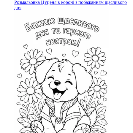
Розмальовка Цуценя в короні з побажанням щасливого
дня