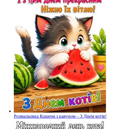
Розмальовка Кошеня з кавуном – З Днем котів!