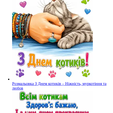
Розмальовка З Днем котиків – Ніжність, муркотіння та
любов