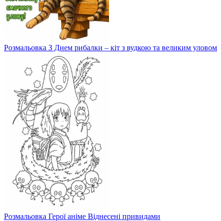
Розмальовка З Днем рибалки – кіт з вудкою та великим уловом
Розмальовка Герої аніме Віднесені привидами