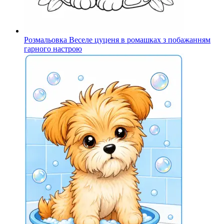
Розмальовка Веселе цуценя в ромашках з побажанням
гарного настрою