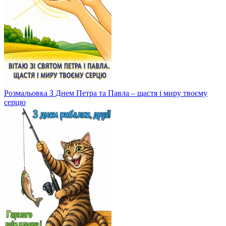
Розмальовка З Днем Петра та Павла – щастя і миру твоєму
серцю