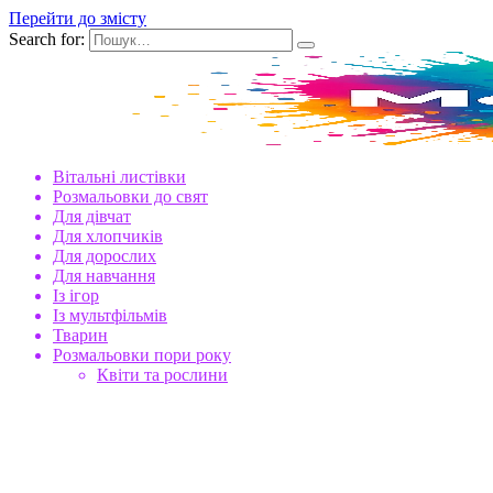
Перейти до змісту
Search for:
Вітальні листівки
Розмальовки до свят
Для дівчат
Для хлопчиків
Для дорослих
Для навчання
Із ігор
Із мультфільмів
Тварин
Розмальовки пори року
Квіти та рослини