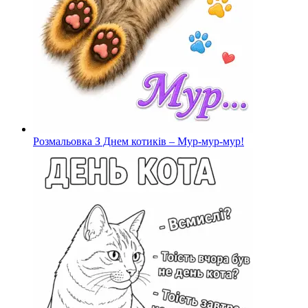
Розмальовка З Днем котиків – Мур-мур-мур!