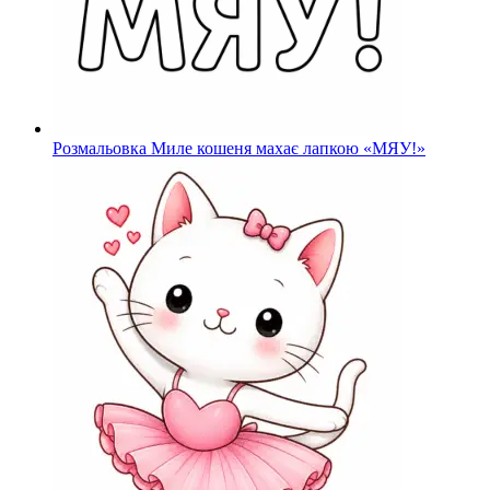
Розмальовка Миле кошеня махає лапкою «МЯУ!»