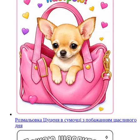
Розмальовка Цуценя в сумочці з побажанням щасливого
дня