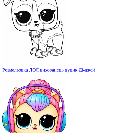
Розмальовка ЛОЛ вихованець цуцик Ді-джей