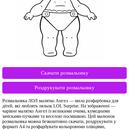
Скачати розмальовку
Роздрукувати розмальовку
Розмальовка ЛОЛ малятко Ангел — мила розфарбовка для
дітей, які люблять ляльок LOL Surprise. На зображенні —
чарівне малятко Ангел із великими очима, кумедними
зачісками-пучками та веселою посмішкою. Цей малюнок
розмальовка можна безкоштовно скачати, роздрукувати у
форматі А4 та розфарбувати кольоровими олівцями,