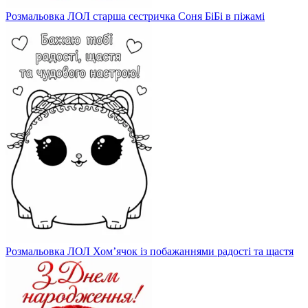
Розмальовка ЛОЛ старша сестричка Соня БіБі в піжамі
Розмальовка ЛОЛ Хом’ячок із побажаннями радості та щастя