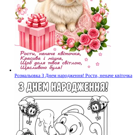
Розмальовка З Днем народження! Рости, неначе квіточка