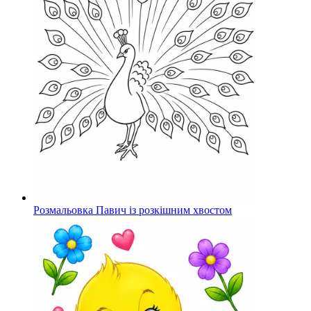
Розмальовка Павич із розкішним хвостом