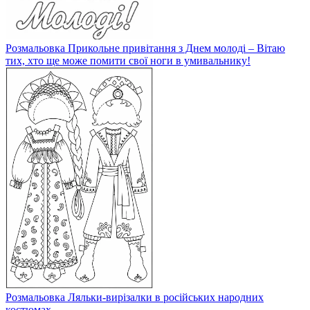
Розмальовка Прикольне привітання з Днем молоді – Вітаю
тих, хто ще може помити свої ноги в умивальнику!
Розмальовка Ляльки-вирізалки в російських народних
костюмах