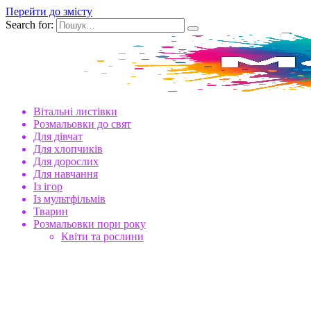
Перейти до змісту
Search for:
Вітальні листівки
Розмальовки до свят
Для дівчат
Для хлопчиків
Для дорослих
Для навчання
Із ігор
Із мультфільмів
Тварин
Розмальовки пори року
Квіти та рослини