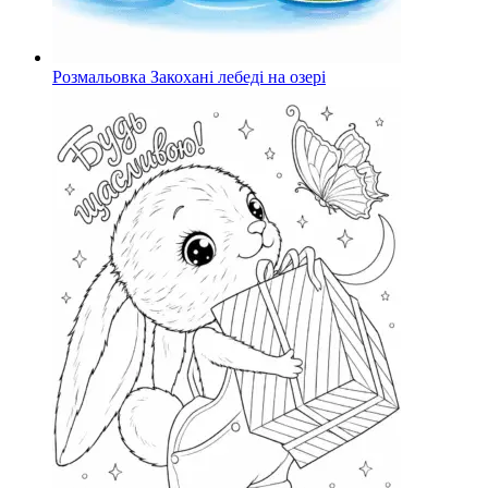
Розмальовка Закохані лебеді на озері