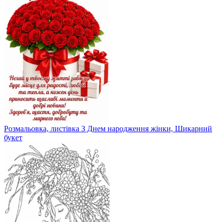
Розмальовка, листівка З Днем народження жінки, Шикарний
букет