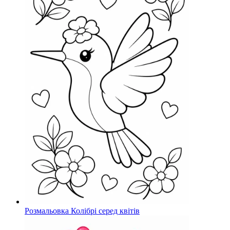
Розмальовка Колібрі серед квітів