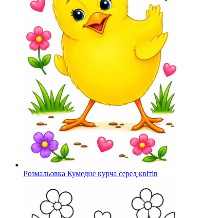
Розмальовка Кумедне курча серед квітів