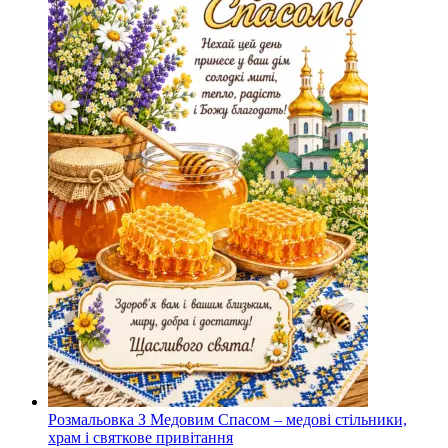
Розмальовка З Медовим Спасом – медові стільники,
храм і святкове привітання