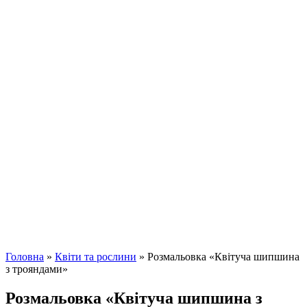
Головна
»
Квіти та рослини
»
Розмальовка «Квітуча шипшина
з трояндами»
Розмальовка «Квітуча шипшина з