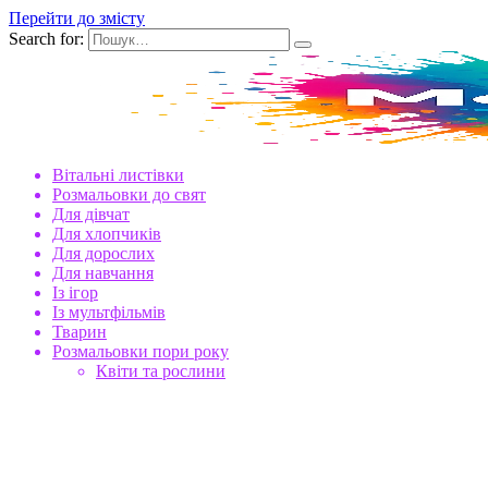
Перейти до змісту
Search for:
Вітальні листівки
Розмальовки до свят
Для дівчат
Для хлопчиків
Для дорослих
Для навчання
Із ігор
Із мультфільмів
Тварин
Розмальовки пори року
Квіти та рослини