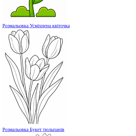
Розмальовка Усміхнена квіточка
Розмальовка Букет тюльпанів