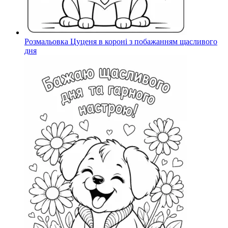
Розмальовка Цуценя в короні з побажанням щасливого
дня