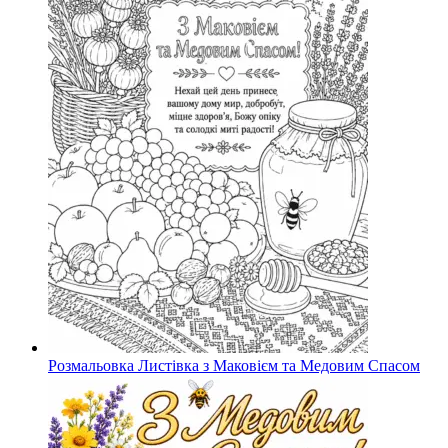
Розмальовка Листівка з Маковієм та Медовим Спасом