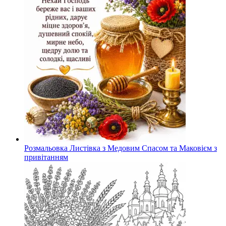
Розмальовка Листівка з Медовим Спасом та Маковієм з
привітанням