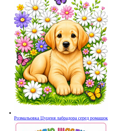
Розмальовка Цуценя лабрадора серед ромашок