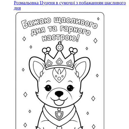
Розмальовка Цуценя в сумочці з побажанням щасливого
дня