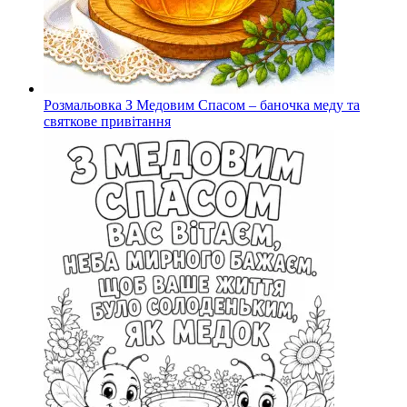
Розмальовка З Медовим Спасом – баночка меду та
святкове привітання