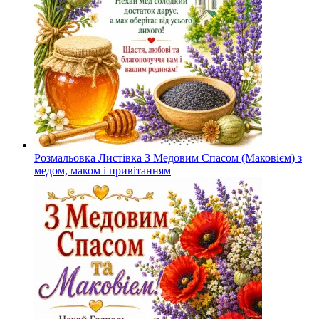
Розмальовка Листівка З Медовим Спасом (Маковієм) з
медом, маком і привітанням