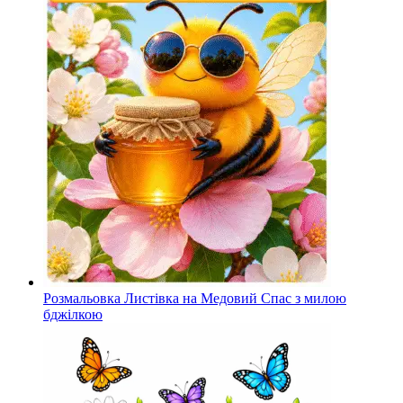
Розмальовка Листівка на Медовий Спас з милою
бджілкою