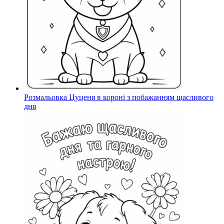
Розмальовка Цуценя в короні з побажанням щасливого
дня