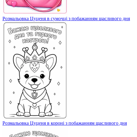
Розмальовка Цуценя в сумочці з побажанням щасливого дня
Розмальовка Цуценя в короні з побажанням щасливого дня