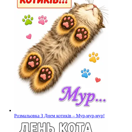
Розмальовка З Днем котиків – Мур-мур-мур!