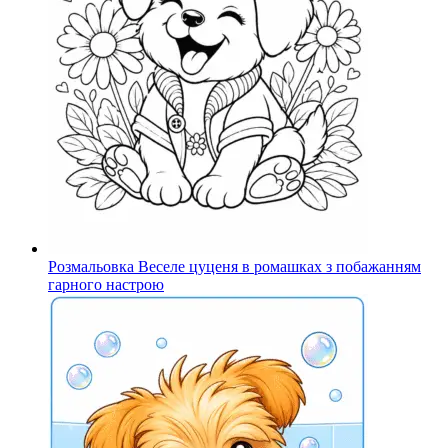
Розмальовка Веселе цуценя в ромашках з побажанням
гарного настрою