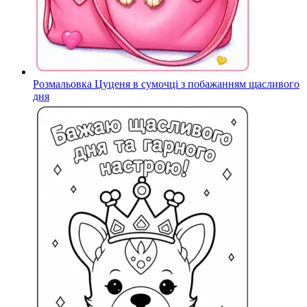
Розмальовка Цуценя в сумочці з побажанням щасливого
дня