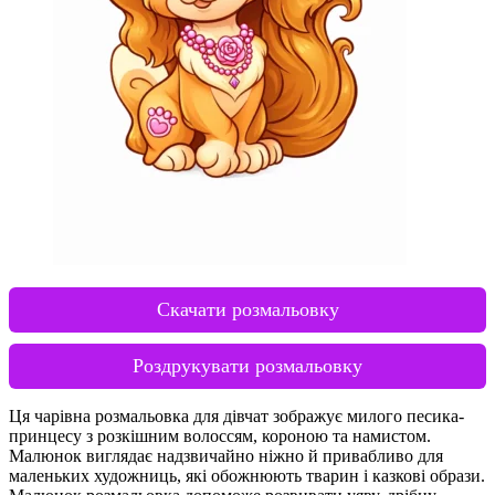
Скачати розмальовку
Роздрукувати розмальовку
Ця чарівна розмальовка для дівчат зображує милого песика-
принцесу з розкішним волоссям, короною та намистом.
Малюнок виглядає надзвичайно ніжно й привабливо для
маленьких художниць, які обожнюють тварин і казкові образи.