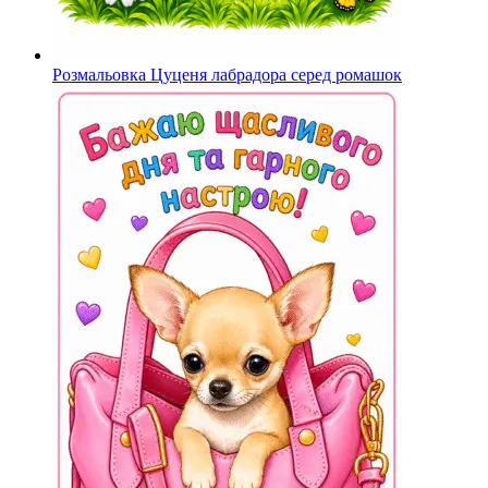
Розмальовка Цуценя лабрадора серед ромашок