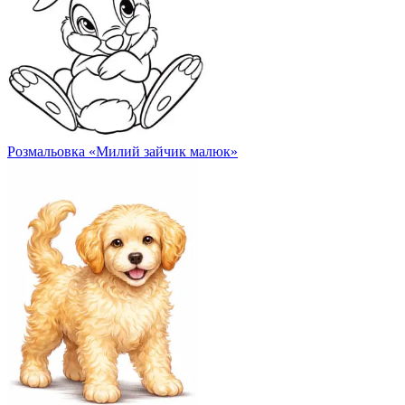
Розмальовка «Милий зайчик малюк»