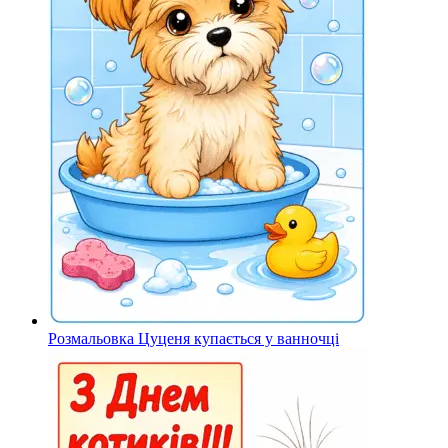
Розмальовка Цуценя купається у ванночці