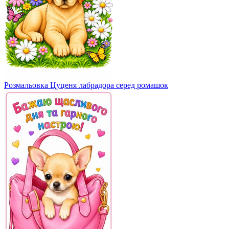
Розмальовка Цуценя лабрадора серед ромашок