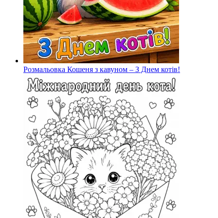
Розмальовка Кошеня з кавуном – З Днем котів!