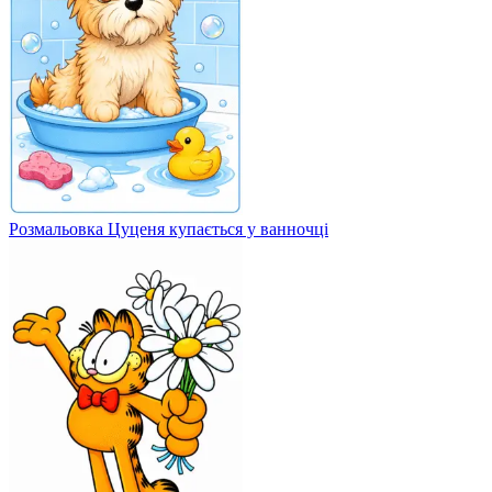
Розмальовка Цуценя купається у ванночці