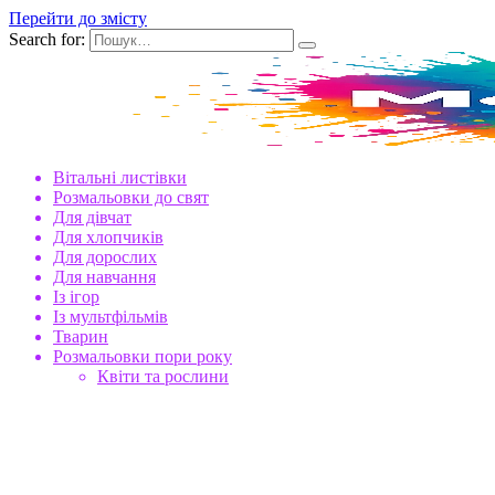
Перейти до змісту
Search for:
Вітальні листівки
Розмальовки до свят
Для дівчат
Для хлопчиків
Для дорослих
Для навчання
Із ігор
Із мультфільмів
Тварин
Розмальовки пори року
Квіти та рослини