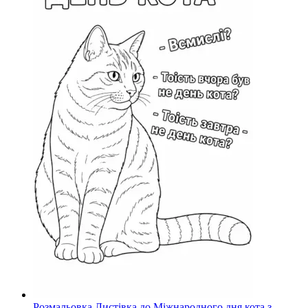
Розмальовка Листівка до Міжнародного дня кота з