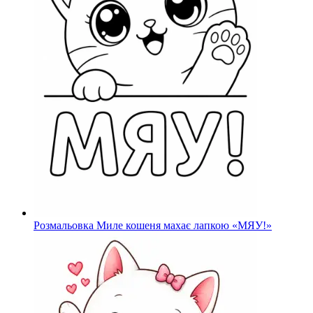
Розмальовка Миле кошеня махає лапкою «МЯУ!»