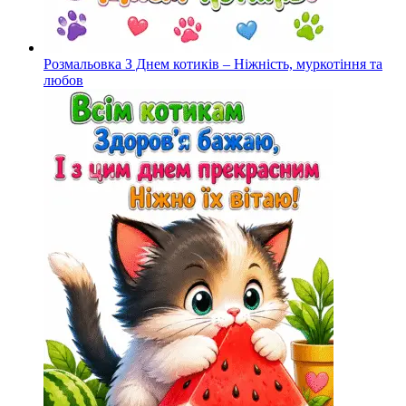
Розмальовка З Днем котиків – Ніжність, муркотіння та
любов