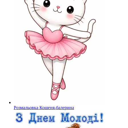
Розмальовка Кошеня-балерина